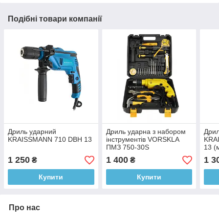
Подібні товари компанії
Дриль ударний
Дриль ударна з набором
Дрил
KRAISSMANN 710 DBH 13
інструментів VORSKLA
KRA
ПМЗ 750-30S
13 (
1 250
1 400
1 3
₴
₴
Купити
Купити
Про нас