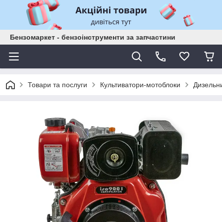
Бензомаркет - бензоінструменти за запчастини
Товари та послуги
Культиватори-мотоблоки
Дизельн