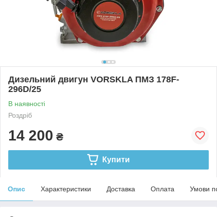
Дизельний двигун VORSKLA ПМЗ 178F-
296D/25
В наявності
Роздріб
14 200
₴
Купити
Опис
Характеристики
Доставка
Оплата
Умови п