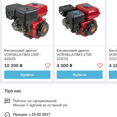
Бензиновий двигун
Бензиновий двигун
Бенз
VORSKLA ПМЗ 190F-
VORSKLA ПМЗ 170F-
VOR
420/25
215/19
215/
10 200
4 000
4 1
₴
₴
Купити
Купити
Про нас
Рейтинг не сформований
Менше 5 відгуків за останній рік
Працює з 24.02.2017