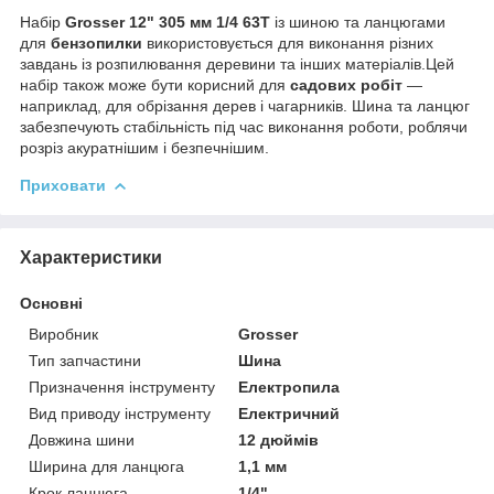
Набір
Grosser 12" 305 мм 1/4 63Т
із шиною та ланцюгами
для
бензопилки
використовується для виконання різних
завдань із розпилювання деревини та інших матеріалів.Цей
набір також може бути корисний для
садових робіт
—
наприклад, для обрізання дерев і чагарників. Шина та ланцюг
забезпечують стабільність під час виконання роботи, роблячи
розріз акуратнішим і безпечнішим.
Приховати
Характеристики
Основні
Виробник
Grosser
Тип запчастини
Шина
Призначення інструменту
Електропила
Вид приводу інструменту
Електричний
Довжина шини
12 дюймів
Ширина для ланцюга
1,1 мм
Крок ланцюга
1/4"